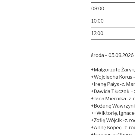
08:00
10:00
12:00
środa – 05.08.2026 
+Małgorzatę Żaryn/
+Wojciecha Korus –
+Irenę Pałys -z. Ma
+Dawida Tłuczek – z.
+Jana Miernika -z
+Bożenę Wawrzynia
++Wiktorię, Ignac
+Zofię Wójcik -z. r
+Annę Kopeć -z. ro
+Ireneusza Obarę -