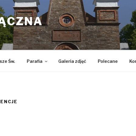
ŁĄCZNA
sze Św.
Parafia
Galeria zdjęć
Polecane
Ko
TENCJE