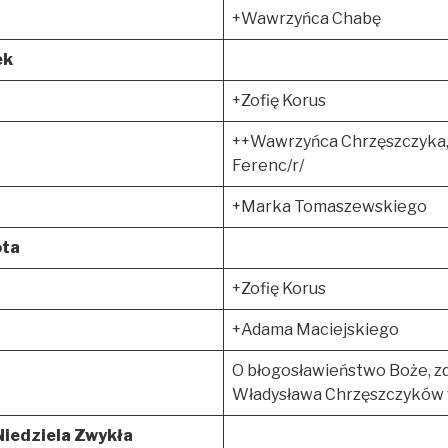
+Wawrzyńca Chabę
ek
+Zofię Korus
++Wawrzyńca Chrzęszczyka,
Ferenc/r/
+Marka Tomaszewskiego
ota
+Zofię Korus
+Adama Maciejskiego
O błogosławieństwo Boże, zdr
Władysława Chrzęszczyków w
iedziela Zwykła