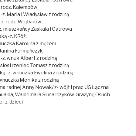
. rodz. Kalembów
z. Maria i Władysław z rodziną
-z. rodz. Wojtynów
z. mieszkańcy Zaskala i Ostrowa
ką -z. KRóż.
wnuczka Karolina z mężem
 Janina Furmańczyk
-z. wnuk Albert z rodziną
 siostrzeniec Tomasz z rodziną
 -z. wnuczka Ewelina z rodziną
wnuczka Monika z rodziną
a radnej Anny Nowak/ z- wójt i prac UG Łączna
mualda, Waldemara Ślusarczyków, Grażynę Osuch
-z. dzieci