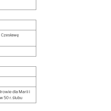
 Czesławę
owie dla Marii i
 50 r. ślubu