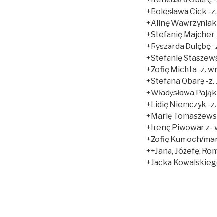
+Bolesława Ciok -z
+Alinę Wawrzyniak -
+Stefanię Majcher 
+Ryszarda Dulębę -
+Stefanię Staszews
+Zofię Michta -z. 
+Stefana Obarę -z.
+Władysława Pająk 
+Lidię Niemczyk -z.
+Marię Tomaszewską
+Irenę Piwowar z- 
+Zofię Kumoch/mam
++Jana, Józefę, Ro
+Jacka Kowalskiego 