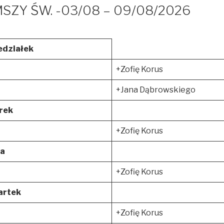
SZY ŚW. -03/08 – 09/08/2026
edziałek
+Zofię Korus
+Jana Dąbrowskiego
rek
+Zofię Korus
da
+Zofię Korus
artek
+Zofię Korus