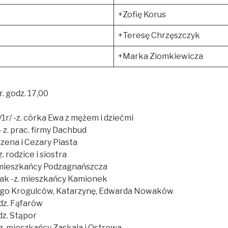
+Zofię Korus
+Teresę Chrzęszczyk
+Marka Ziomkiewicza
r. godz. 17,00
1r/ -z. córka Ewa z mężem i dziećmi
 z. prac. firmy Dachbud
rzena i Cezary Piasta
 rodzice i siostra
. mieszkańcy Podzagnańszcza
k -z. mieszkańcy Kamionek
ego Krogulców, Katarzynę, Edwarda Nowaków
odz. Fąfarów
dz. Stąpor
z. mieszkańcy Zaskala i Ostrowa