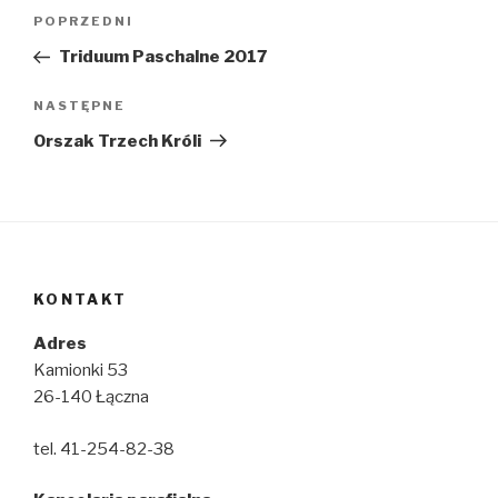
Nawigacja
Poprzedni
POPRZEDNI
wpisu
wpis
Triduum Paschalne 2017
Następny
NASTĘPNE
wpis
Orszak Trzech Króli
KONTAKT
Adres
Kamionki 53
26-140 Łączna
tel. 41-254-82-38