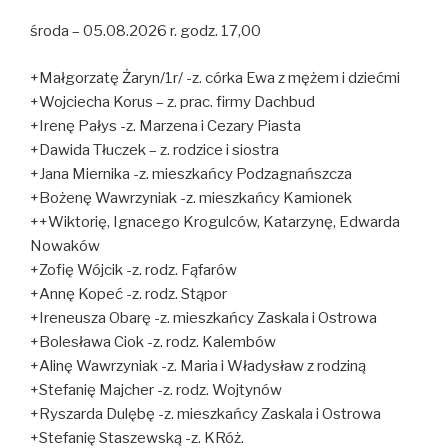
środa – 05.08.2026 r. godz. 17,00
+Małgorzatę Żaryn/1r/ -z. córka Ewa z mężem i dziećmi
+Wojciecha Korus – z. prac. firmy Dachbud
+Irenę Pałys -z. Marzena i Cezary Piasta
+Dawida Tłuczek – z. rodzice i siostra
+Jana Miernika -z. mieszkańcy Podzagnańszcza
+Bożenę Wawrzyniak -z. mieszkańcy Kamionek
++Wiktorię, Ignacego Krogulców, Katarzynę, Edwarda
Nowaków
+Zofię Wójcik -z. rodz. Fąfarów
+Annę Kopeć -z. rodz. Stąpor
+Ireneusza Obarę -z. mieszkańcy Zaskala i Ostrowa
+Bolesława Ciok -z. rodz. Kalembów
+Alinę Wawrzyniak -z. Maria i Władysław z rodziną
+Stefanię Majcher -z. rodz. Wojtynów
+Ryszarda Dulębę -z. mieszkańcy Zaskala i Ostrowa
+Stefanię Staszewską -z. KRóż.