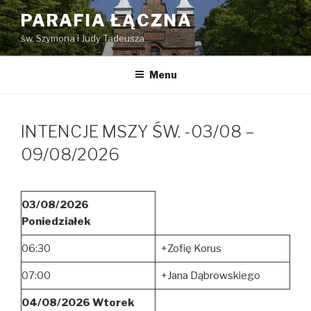
Przejdź
PARAFIA ŁĄCZNA
do
św. Szymona i Judy Tadeusza
treści
Menu
INTENCJE MSZY ŚW. -03/08 –
09/08/2026
03/08/2026
Poniedziałek
06:30
+Zofię Korus
07:00
+Jana Dąbrowskiego
04/08/2026 Wtorek