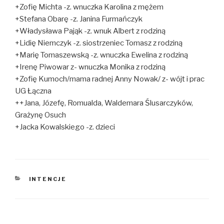
+Zofię Michta -z. wnuczka Karolina z mężem
+Stefana Obarę -z. Janina Furmańczyk
+Władysława Pająk -z. wnuk Albert z rodziną
+Lidię Niemczyk -z. siostrzeniec Tomasz z rodziną
+Marię Tomaszewską -z. wnuczka Ewelina z rodziną
+Irenę Piwowar z- wnuczka Monika z rodziną
+Zofię Kumoch/mama radnej Anny Nowak/ z- wójt i prac
UG Łączna
++Jana, Józefę, Romualda, Waldemara Ślusarczyków,
Grażynę Osuch
+Jacka Kowalskiego -z. dzieci
KATEGORIE
INTENCJE