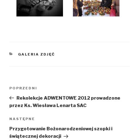
KATEGORIE
GALERIA ZDJĘĆ
Nawigacja
Poprzedni
POPRZEDNI
wpisu
wpis
Rekolekcje ADWENTOWE 2012 prowadzone
przez Ks. Wiesława Lenarta SAC
Następny
NASTĘPNE
wpis
Przygotowanie Bożonarodzeniowej szopki i
świątecznej dekoracji