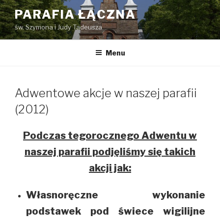
Przejdź
PARAFIA ŁĄCZNA
do
św. Szymona i Judy Tadeusza
treści
Menu
Adwentowe akcje w naszej parafii
(2012)
Podczas tegorocznego Adwentu w
naszej parafii podjęliśmy się takich
akcji jak:
Własnoręczne wykonanie
podstawek pod świece wigilijne