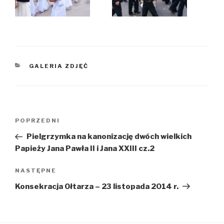
KATEGORIE
GALERIA ZDJĘĆ
Nawigacja
Poprzedni
POPRZEDNI
wpisu
wpis
Pielgrzymka na kanonizację dwóch wielkich
Papieży Jana Pawła II i Jana XXIII cz.2
Następny
NASTĘPNE
wpis
Konsekracja Ołtarza – 23 listopada 2014 r.