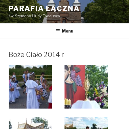
Przejdź
PARAFIA ŁĄCZNA
do
św. Szymona i Judy Tadeusza
treści
Menu
Boże Ciało 2014 r.