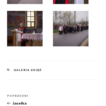
KATEGORIE
GALERIA ZDJĘĆ
Nawigacja
Poprzedni
POPRZEDNI
wpisu
wpis
Jasełka