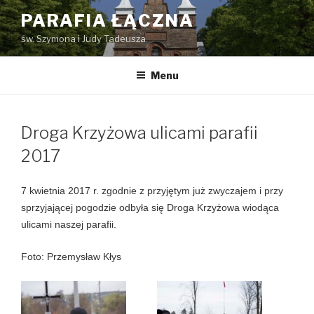
Przejdź
PARAFIA ŁĄCZNA
do
św. Szymona i Judy Tadeusza
treści
Menu
Droga Krzyżowa ulicami parafii
2017
7 kwietnia 2017 r. zgodnie z przyjętym już zwyczajem i przy
sprzyjającej pogodzie odbyła się Droga Krzyżowa wiodąca
ulicami naszej parafii.
Foto: Przemysław Kłys