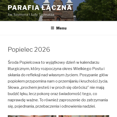
Przejdź
PARAFIA ŁĄCZNA
do
św. Szymona i Judy Tadeusza
treści
Menu
Popielec 2026
Środa Popielcowa to wyjątkowy dzień w kalendarzu
liturgicznym, który rozpoczyna okres Wielkiego Postu i
skłania do refleksji nad własnym życiem. Posypanie głów
popiołem przypomina nam o przemijaniu i kruchości życia.
Słowa „prochem jesteś i w proch się obrócisz” nie mają
budzić lęku, lecz pokorę oraz świadomość tego, co
naprawdę ważne. To również zaproszenie do zatrzymania
się, pojednania, przebaczenia i odnowienia nadziei.