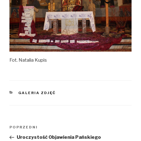
Fot. Natalia Kupis
KATEGORIE
GALERIA ZDJĘĆ
Nawigacja
Poprzedni
POPRZEDNI
wpisu
wpis
Uroczystość Objawienia Pańskiego