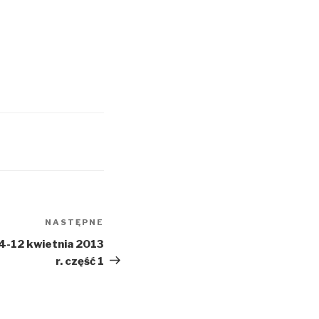
NASTĘPNE
Następny
wpis
4-12 kwietnia 2013
r. część 1