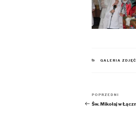
KATEGORIE
GALERIA ZDJĘ
Nawigacja
Poprzedni
POPRZEDNI
wpisu
wpis
Św. Mikołaj w Łącz