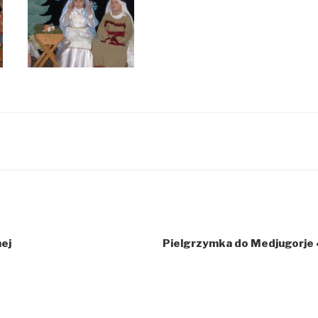
Ć
nej
Pielgrzymka do Medjugorje 