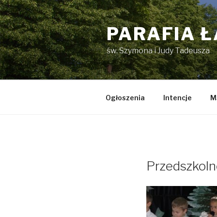
Przejdź
do
PARAFIA 
treści
św. Szymona i Judy Tadeusza
Ogłoszenia
Intencje
M
Przedszkol