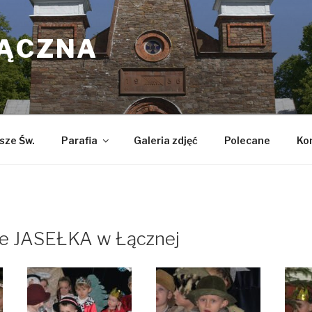
ŁĄCZNA
sze Św.
Parafia
Galeria zdjęć
Polecane
Ko
ne JASEŁKA w Łącznej