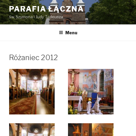
Przejdź
PARAFIA ŁĄCZNA
do
św. Szymona i Judy Tadeusza
treści
Menu
Różaniec 2012