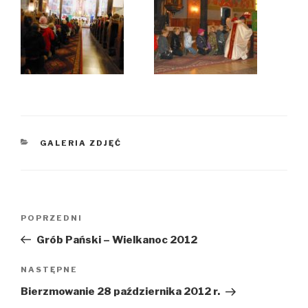
KATEGORIE
GALERIA ZDJĘĆ
Nawigacja
Poprzedni
POPRZEDNI
wpisu
wpis
Grób Pański – Wielkanoc 2012
Następny
NASTĘPNE
wpis
Bierzmowanie 28 października 2012 r.