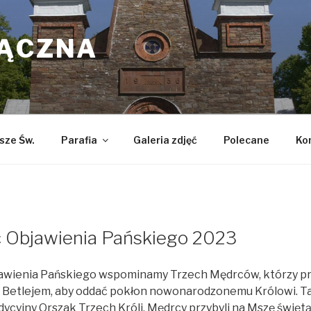
ŁĄCZNA
sze Św.
Parafia
Galeria zdjęć
Polecane
Ko
 Objawienia Pańskiego 2023
awienia Pańskiego wspominamy Trzech Mędrców, którzy p
o Betlejem, aby oddać pokłon nowonarodzonemu Królowi. T
radycyjny Orszak Trzech Króli. Mędrcy przybyli na Mszę świętą 