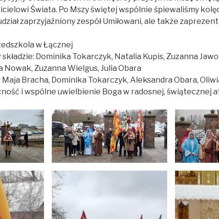
icielowi Świata. Po Mszy świętej wspólnie śpiewaliśmy kolę
dział zaprzyjaźniony zespół Umiłowani, ale także zaprezento
zedszkola w Łącznej
 składzie: Dominika Tokarczyk, Natalia Kupis, Zuzanna Jawor
na Nowak, Zuzanna Wielgus, Julia Obara
Maja Bracha, Dominika Tokarczyk, Aleksandra Obara, Oliwi
ność i wspólne uwielbienie Boga w radosnej, świątecznej 