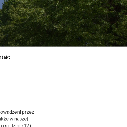
ntakt
rowadzeni przez
akże w naszej
o godzinie 12 i