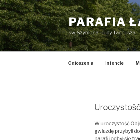
Przejdź
do
PARAFIA 
treści
św. Szymona i Judy Tadeusza
Ogłoszenia
Intencje
M
Uroczystość
W uroczystość Obj
gwiazdę przybyli d
parafii odbył się t