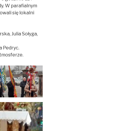
dy. W parafialnym
wali się lokalni
ska, Julia Sołyga,
a Pedryc.
atmosferze.