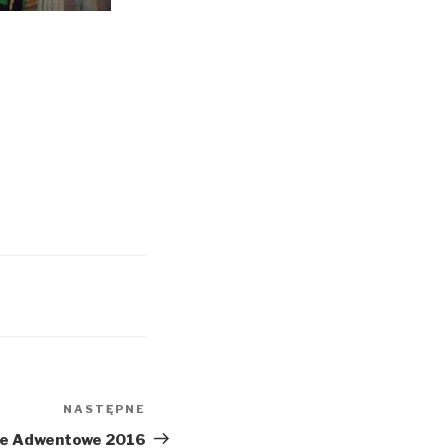
NASTĘPNE
Następny
wpis
je Adwentowe 2016