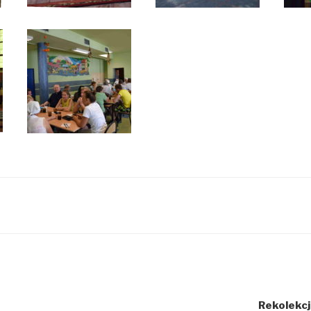
Ć
Rekolekc