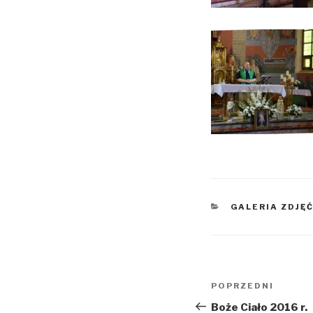
KATEGORIE
GALERIA ZDJĘ
Nawigacja
Poprzedni
POPRZEDNI
wpisu
wpis
Boże Ciało 2016 r.