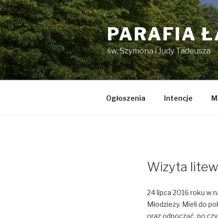
Przejdź
do
PARAFIA 
treści
św. Szymona i Judy Tadeusza
Ogłoszenia
Intencje
M
Wizyta litew
24 lipca 2016 roku w n
Młodzieży. Mieli do po
oraz odpocząć, po czy