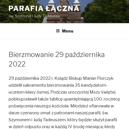
Przejdź
PARAFIA ŁĄCZNA
do
św. Szymona i Judy Tadeusza
treści
Menu
Bierzmowanie 29 października
2022
29 października 2022 r. Ksiądz Biskup Marian Florczyk
udzielił sakramentu bierzmowania 35 kandydatom-
uczniom klasy ósmej. Podczas uroczystej Mszy świętej
pobłogosławił także tablicę upamiętniającą 100. rocznicę
poświęcenia naszego kościoła. Młodzież ofiarowała w
darze czerwony ornat z patronami naszej parafii, św.
Szymonem i Judą Tadeuszem, który będzie służył parafii
w dzień odpustu oraz w każdą IV środę miesiąca, kiedy