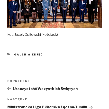
Fot. Jacek Opiłowski (Fotojack)
KATEGORIE
GALERIA ZDJĘĆ
Nawigacja
Poprzedni
POPRZEDNI
wpisu
wpis
Uroczystość Wszystkich Świętych
Następny
NASTĘPNE
wpis
Ministrancka Liga Piłkarska Łączna-Tumlin