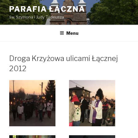
Przejdź
PARAFIA ŁĄCZNA
do
św. Szymona i Judy Tadeusza
treści
Menu
Droga Krzyżowa ulicami Łącznej
2012