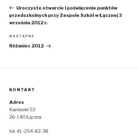
wpisu
wpis
Uroczyste otwarcie i poświęcenie punktów
przedszkolnych przy Zespole Szkół w Łącznej 3
września 2012 r.
Następny
NASTĘPNE
wpis
Różaniec 2012
KONTAKT
Adres
Kamionki 53
26-140 Łączna
tel. 41-254-82-38