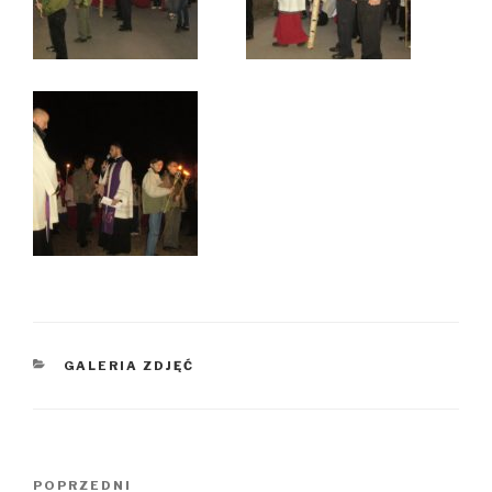
KATEGORIE
GALERIA ZDJĘĆ
Nawigacja
Poprzedni
POPRZEDNI