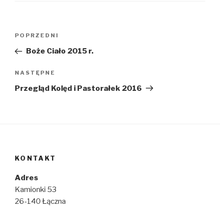
Nawigacja
Poprzedni
POPRZEDNI
wpisu
wpis
Boże Ciało 2015 r.
Następny
NASTĘPNE
wpis
Przegląd Kolęd i Pastorałek 2016
KONTAKT
Adres
Kamionki 53
26-140 Łączna